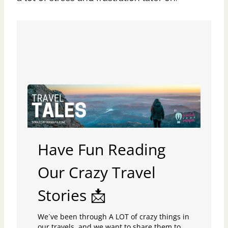
Have Fun Reading
Our Crazy Travel
Stories 📩
We´ve been through A LOT of crazy things in
our travels, and we want to share them to