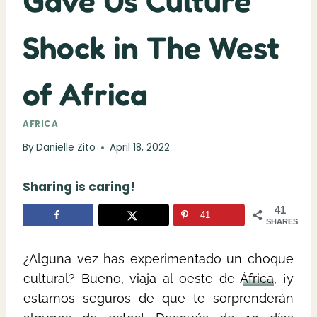
Gave Us Culture
Shock in The West
of Africa
AFRICA
By
Danielle Zito
April 18, 2022
Sharing is caring!
41
41
SHARES
¿Alguna vez has experimentado un choque
cultural? Bueno, viaja al oeste de
África
, ¡y
estamos seguros de que te sorprenderán